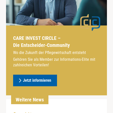
CARE INVEST CIRCLE –
Die Entscheider-Community
Wo die Zukunft der Pflegewirtschaft entsteht
Gehören Sie als Member zur Informations-Elite mit
zahlreichen Vorteilen!
Jetzt informieren
Weitere News