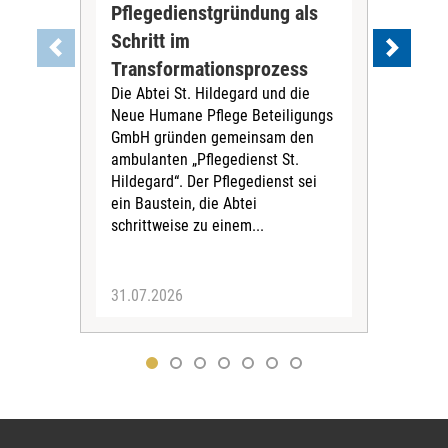
Pflegedienstgründung als
AWO
Schritt im
Eig
Der 
Transformationsprozess
Krei
Die Abtei St. Hildegard und die
Biel
Neue Humane Pflege Beteiligungs
Amts
GmbH gründen gemeinsam den
Dur
ambulanten „Pflegedienst St.
Eig
Hildegard“. Der Pflegedienst sei
bean
ein Baustein, die Abtei
Verf
schrittweise zu einem...
31.07.2026
30.