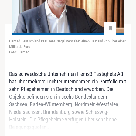
Hemsö Deutschland CEO Jens Nagel verwaltet einen Bestand von über einer
Milliarde Euro.
Foto: Hemsö
Das schwedische Unternehmen Hemsö Fastighets AB
hat über mehrere Tochterunternehmen ein Portfolio mit
zehn Pflegeheimen in Deutschland erworben. Die
Objekte befinden sich in sechs Bundesländern –
Sachsen, Baden-Württemberg, Nordrhein-Westfalen,
Niedersachsen, Brandenburg sowie Schleswig-
Holstein. Die Pflegeheime verfügen über sehr hohe
Belegungsquoten...