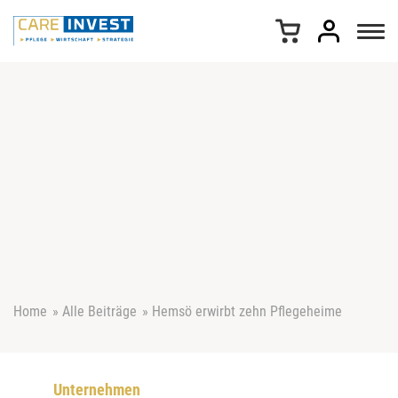
Z
u
m
I
n
h
a
l
t
s
p
r
i
n
g
e
Home
»
Alle Beiträge
»
Hemsö erwirbt zehn Pflegeheime
n
Unternehmen