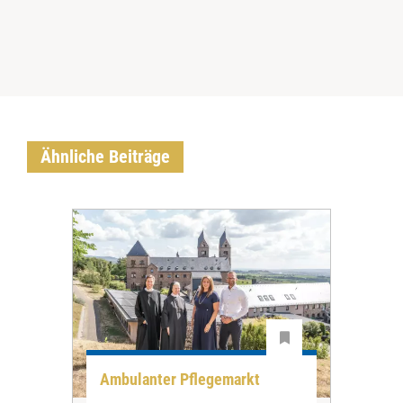
Ähnliche Beiträge
Ambulanter Pflegemarkt
Unt