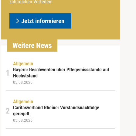
zahlreichen Vorteilen!
Jetzt informieren
Weitere News
Allgemein
Bayern: Beschwerden über Pflegemissstände auf
Höchststand
05.08.2026
Allgemein
Caritasverband Rheine: Vorstandsnachfolge
geregelt
05.08.2026