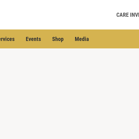
CARE INV
rvices
Events
Shop
Media