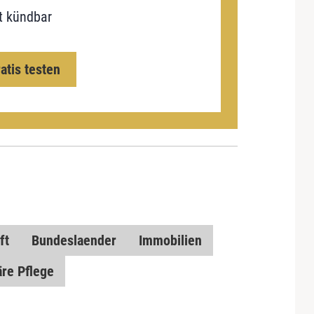
t kündbar
ratis testen
ft
Bundeslaender
Immobilien
äre Pflege