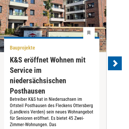
Bauprojekte
A
K&S eröffnet Wohnen mit
Service im
D
niedersächsischen
S
Posthausen
C
e
Betreiber K&S hat in Niedersachsen im
t
Ortsteil Posthausen des Fleckens Ottersberg
B
(Landkreis Verden) sein neues Wohnangebot
für Senioren eröffnet. Es bietet 45 Zwei-
Zimmer-Wohnungen. Das