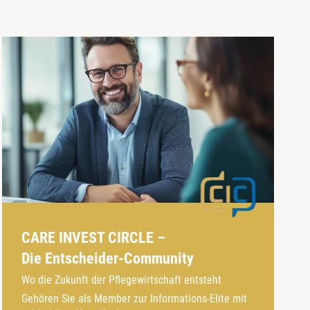
CARE INVEST CIRCLE –
Die Entscheider-Community
Wo die Zukunft der Pflegewirtschaft entsteht
Gehören Sie als Member zur Informations-Elite mit