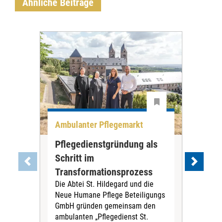
Ähnliche Beiträge
Ambulanter Pflegemarkt
Unt
Pflegedienstgründung als
AWO
Schritt im
Eig
Der 
Transformationsprozess
Krei
Die Abtei St. Hildegard und die
Biel
Neue Humane Pflege Beteiligungs
Amts
GmbH gründen gemeinsam den
Dur
ambulanten „Pflegedienst St.