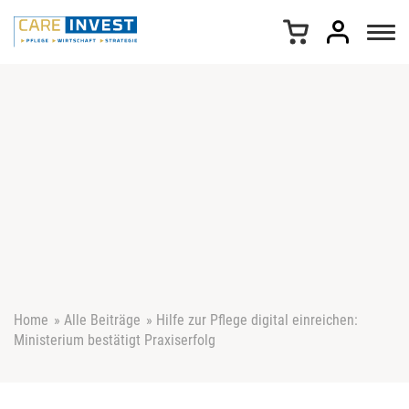
Z
u
m
I
n
h
a
l
t
s
p
r
i
n
g
e
Home
»
Alle Beiträge
»
Hilfe zur Pflege digital einreichen:
n
Ministerium bestätigt Praxiserfolg