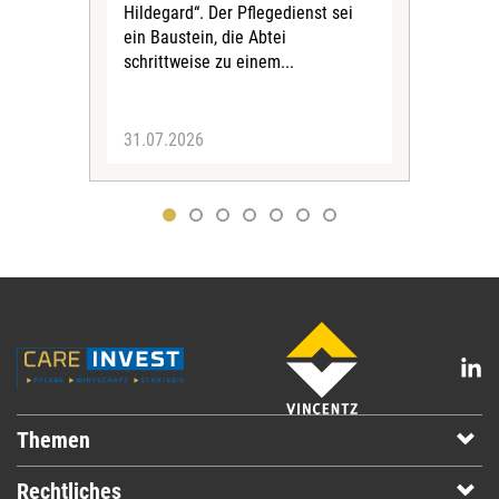
Eig
Hildegard“. Der Pflegedienst sei
bean
ein Baustein, die Abtei
Verf
schrittweise zu einem...
31.07.2026
30.
Themen
Rechtliches