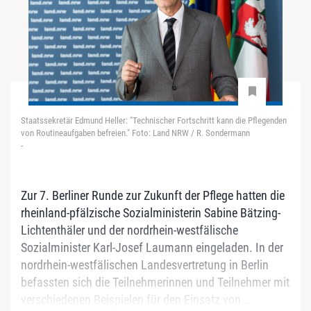
Staatssekretär Edmund Heller: "Technischer Fortschritt kann die Pflegenden
von Routineaufgaben befreien." Foto: Land NRW / R. Sondermann
-
Zur 7. Berliner Runde zur Zukunft der Pflege hatten die
rheinland-pfälzische Sozialministerin Sabine Bätzing-
Lichtenthäler und der nordrhein-westfälische
Sozialminister Karl-Josef Laumann eingeladen. In der
nordrhein-westfälischen Landesvertretung in Berlin
befassten sich die Teilnehmerinnen und Teilnehmer mit
verschiedenen Beispielen für den Einsatz von...