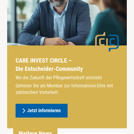
CARE INVEST CIRCLE –
Die Entscheider-Community
Wo die Zukunft der Pflegewirtschaft entsteht
Gehören Sie als Member zur Informations-Elite mit
zahlreichen Vorteilen!
Jetzt informieren
Weitere News