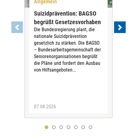
Allgemein
All
Suizidprävention: BAGSO
Deb
begrüßt Gesetzesvorhaben
Dia
Die Bundesregierung plant, die
Ste
nationale Suizidprävention
„Ein
gesetzlich zu stärken. Die BAGSO
zum 
– Bundesarbeitsgemeinschaft der
Fac
Seniorenorganisationen begrüßt
soz
die Pläne und fordert den Ausbau
Wehr
von Hilfsangeboten...
Sabi
der 
07.08.2026
07.