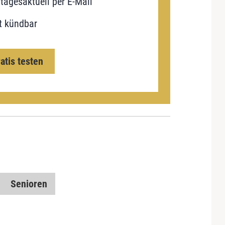
tagesaktuell per E-Mail
t kündbar
ratis testen
Senioren