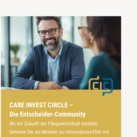
CARE INVEST CIRCLE –
Die Entscheider-Community
Wo die Zukunft der Pflegewirtschaft entsteht
Gehören Sie als Member zur Informations-Elite mit