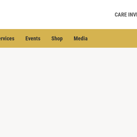
CARE INV
rvices
Events
Shop
Media