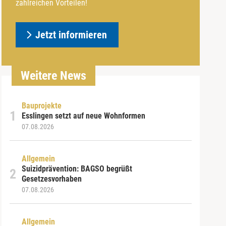
zahlreichen Vorteilen!
Jetzt informieren
Weitere News
Bauprojekte
Esslingen setzt auf neue Wohnformen
07.08.2026
Allgemein
Suizidprävention: BAGSO begrüßt
Gesetzesvorhaben
07.08.2026
Allgemein