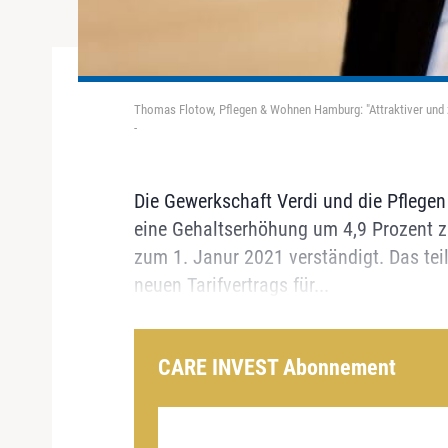
Thomas Flotow, Pflegen & Wohnen Hamburg: "Attraktiver und 
-
Die Gewerkschaft Verdi und die Pfleg
eine Gehaltserhöhung um 4,9 Prozent 
zum 1. Janur 2021 verständigt. Das tei
neuen Tarifvertrags für...
CARE INVEST Abonnement