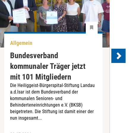
Allgemein
U
Bundesverband
kommunaler Träger jetzt
e
mit 101 Mitgliedern
Die Heiliggeist-Bürgerspital-Stiftung Landau
D
a.d.Isar ist dem Bundesverband der
C
kommunalen Senioren- und
T
Behinderteneinrichtungen e.V. (BKSB)
„
beigetreten. Die Stiftung ist damit einer der
e
nun insgesamt...