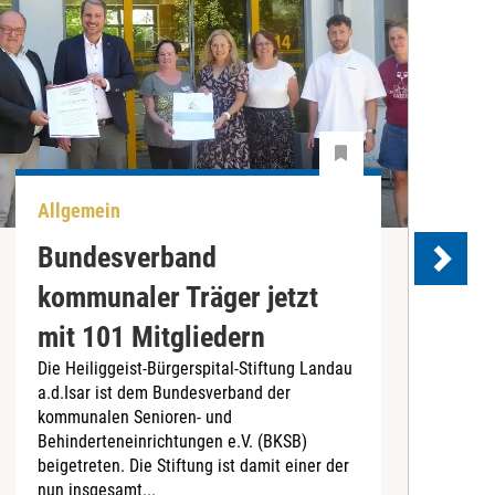
Allgemein
U
Bundesverband
kommunaler Träger jetzt
e
mit 101 Mitgliedern
Die Heiliggeist-Bürgerspital-Stiftung Landau
D
a.d.Isar ist dem Bundesverband der
C
kommunalen Senioren- und
T
Behinderteneinrichtungen e.V. (BKSB)
„
beigetreten. Die Stiftung ist damit einer der
e
nun insgesamt...