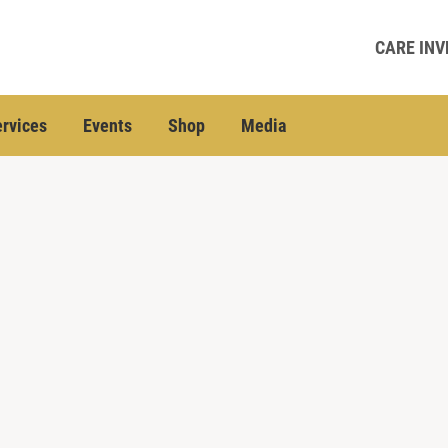
CARE INV
rvices
Events
Shop
Media