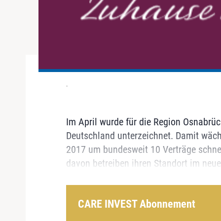
-
Im April wurde für die Region Osnabrüc
Deutschland unterzeichnet. Damit wäc
2017 um bundesweit 10 Verträge schnell
davon betreiben ihren Standort im neue
CARE INVEST Abonnement