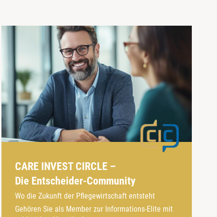
CARE INVEST CIRCLE –
Die Entscheider-Community
Wo die Zukunft der Pflegewirtschaft entsteht
Gehören Sie als Member zur Informations-Elite mit