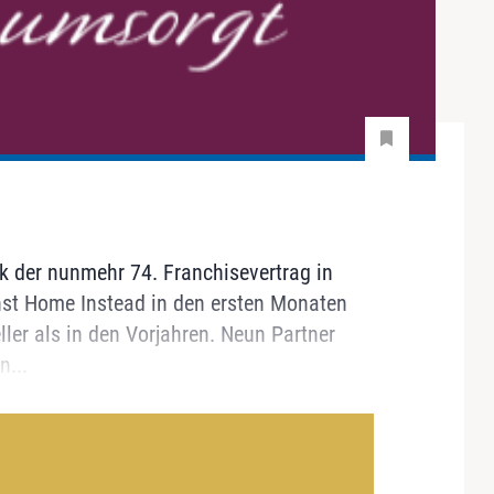
k der nunmehr 74. Franchisevertrag in
hst Home Instead in den ersten Monaten
er als in den Vorjahren. Neun Partner
n...