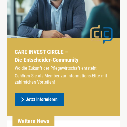
CARE INVEST CIRCLE –
Die Entscheider-Community
Wo die Zukunft der Pflegewirtschaft entsteht
Gehören Sie als Member zur Informations-Elite mit
zahlreichen Vorteilen!
Jetzt informieren
Weitere News