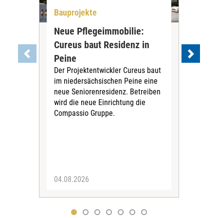
Bauprojekte
All
Neue Pflegeimmobilie:
Stu
Cureus baut Residenz in
wei
Die
Peine
ihre
Der Projektentwickler Cureus baut
Inno
im niedersächsischen Peine eine
dies
neue Seniorenresidenz. Betreiben
wird die neue Einrichtung die
Compassio Gruppe.
04.08.2026
03.