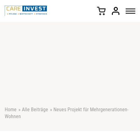
Z
u
m
I
n
h
a
l
t
s
p
r
i
n
g
e
Home
»
Alle Beiträge
»
Neues Projekt für Mehrgenerationen-
n
Wohnen