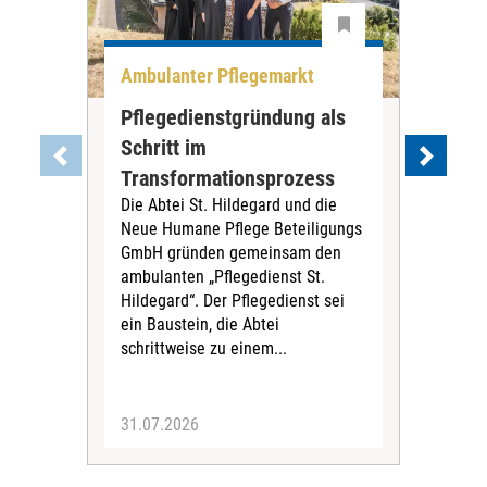
Ambulanter Pflegemarkt
Unt
Pflegedienstgründung als
AWO
Schritt im
Eig
Der 
Transformationsprozess
Krei
Die Abtei St. Hildegard und die
Biel
Neue Humane Pflege Beteiligungs
Amts
GmbH gründen gemeinsam den
Dur
ambulanten „Pflegedienst St.
Eig
Hildegard“. Der Pflegedienst sei
bean
ein Baustein, die Abtei
Verf
schrittweise zu einem...
31.07.2026
30.