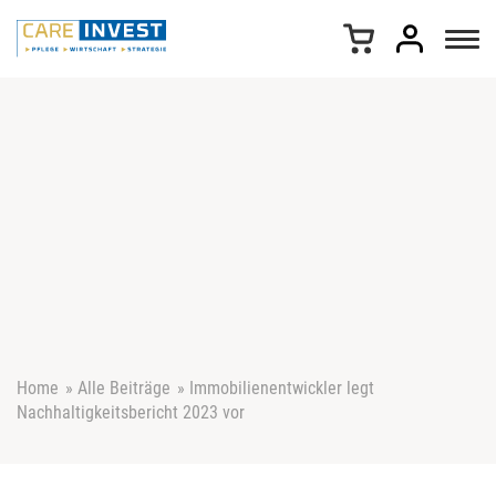
Z
u
m
I
n
h
a
l
t
s
p
r
i
n
g
e
Home
»
Alle Beiträge
»
Immobilienentwickler legt
n
Nachhaltigkeitsbericht 2023 vor