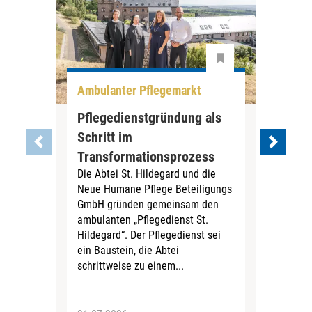
Ambulanter Pflegemarkt
Unt
Pflegedienstgründung als
AWO
Schritt im
Eig
Der 
Transformationsprozess
Krei
Die Abtei St. Hildegard und die
Biel
Neue Humane Pflege Beteiligungs
Amts
GmbH gründen gemeinsam den
Dur
ambulanten „Pflegedienst St.
Eig
Hildegard“. Der Pflegedienst sei
bean
ein Baustein, die Abtei
Verf
schrittweise zu einem...