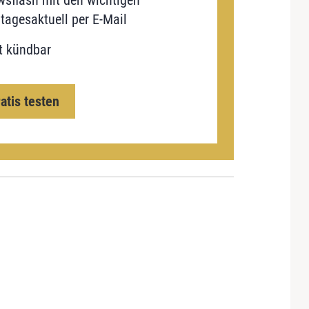
sflash mit den wichtigen
tagesaktuell per E-Mail
t kündbar
ratis testen