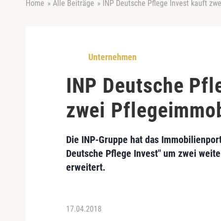
Home
»
Alle Beiträge
»
INP Deutsche Pflege Invest kauft zw
Unternehmen
INP Deutsche Pfle
zwei Pflegeimmob
Die
INP-Gruppe
hat das Immobilienport
Deutsche Pflege Invest
" um zwei weit
erweitert.
17.04.2018