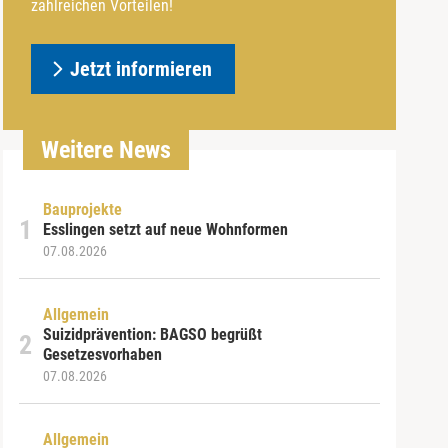
zahlreichen Vorteilen!
Jetzt informieren
Weitere News
Bauprojekte
Esslingen setzt auf neue Wohnformen
07.08.2026
Allgemein
Suizidprävention: BAGSO begrüßt
Gesetzesvorhaben
07.08.2026
Allgemein