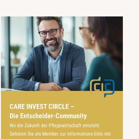
CARE INVEST CIRCLE –
Die Entscheider-Community
Wo die Zukunft der Pflegewirtschaft entsteht
Gehören Sie als Member zur Informations-Elite mit