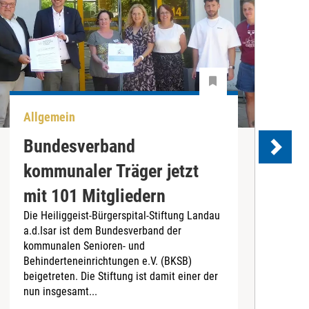
Allgemein
U
Bundesverband
kommunaler Träger jetzt
e
mit 101 Mitgliedern
Die Heiliggeist-Bürgerspital-Stiftung Landau
D
a.d.Isar ist dem Bundesverband der
C
kommunalen Senioren- und
T
Behinderteneinrichtungen e.V. (BKSB)
„
beigetreten. Die Stiftung ist damit einer der
e
nun insgesamt...