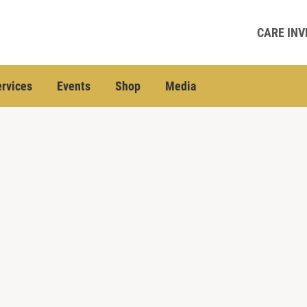
CARE INV
rvices
Events
Shop
Media