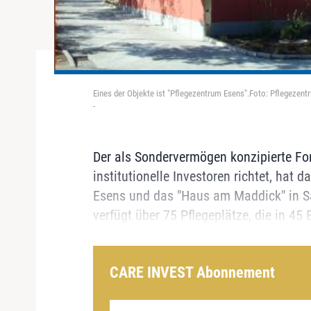
Eines der Objekte ist "Pflegezentrum Esens".Foto: Pflegezen
-
Der als Sondervermögen konzipierte Fon
institutionelle Investoren richtet, hat 
Esens und das "Haus am Maddick" in S
verfügt über 75 Pflegeplätze, die in 45 E
CARE INVEST Abonnement