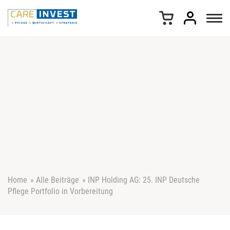
Z
u
m
I
n
h
a
l
t
s
p
r
i
n
g
e
Home
»
Alle Beiträge
»
INP Holding AG: 25. INP Deutsche
n
Pflege Portfolio in Vorbereitung