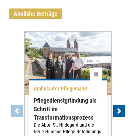
Ähnliche Beiträge
Ambulanter Pflegemarkt
Unt
Pflegedienstgründung als
AWO
Schritt im
Eig
Der 
Transformationsprozess
Krei
Die Abtei St. Hildegard und die
Biel
Neue Humane Pflege Beteiligungs