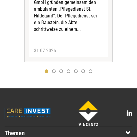
Amts
GmbH gründen gemeinsam den
Dur
ambulanten „Pflegedienst St.
Eig
Hildegard“. Der Pflegedienst sei
bean
ein Baustein, die Abtei
Verf
schrittweise zu einem...
31.07.2026
30.
Themen