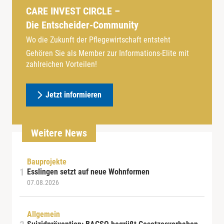
CARE INVEST CIRCLE –
Die Entscheider-Community
Wo die Zukunft der Pflegewirtschaft entsteht
Gehören Sie als Member zur Informations-Elite mit
zahlreichen Vorteilen!
Jetzt informieren
Weitere News
Bauprojekte
Esslingen setzt auf neue Wohnformen
07.08.2026
Allgemein