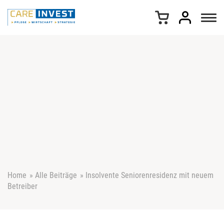
Z
u
m
I
n
h
a
l
t
s
p
r
i
n
g
e
Home
»
Alle Beiträge
»
Insolvente Seniorenresidenz mit neuem
n
Betreiber