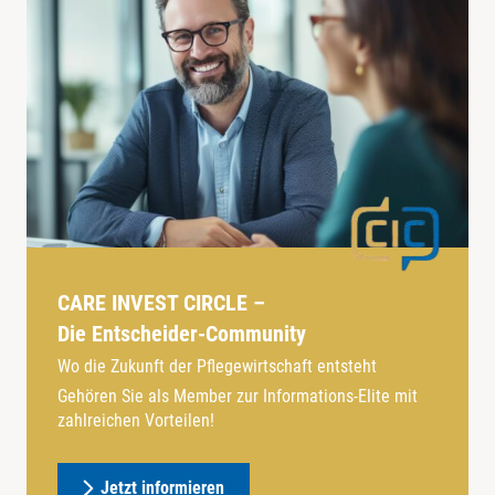
CARE INVEST CIRCLE –
Die Entscheider-Community
Wo die Zukunft der Pflegewirtschaft entsteht
Gehören Sie als Member zur Informations-Elite mit
zahlreichen Vorteilen!
Jetzt informieren