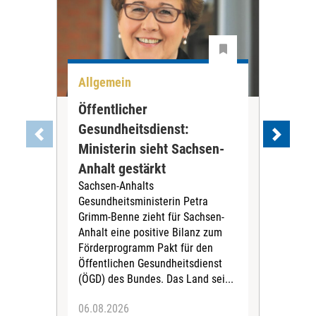
Allgemein
All
Öffentlicher
Stu
Gesundheitsdienst:
Ge
Ministerin sieht Sachsen-
sta
Nach
Anhalt gestärkt
Aufb
Sachsen-Anhalts
Rea
Gesundheitsministerin Petra
Wür
Grimm-Benne zieht für Sachsen-
Camp
Anhalt eine positive Bilanz zum
Akte
Förderprogramm Pakt für den
schn
Öffentlichen Gesundheitsdienst
(ÖGD) des Bundes. Das Land sei...
06.08.2026
06.