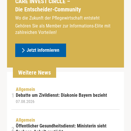
CARE INVEST CIRCLE –
Die Entscheider-Community
Wo die Zukunft der Pflegewirtschaft entsteht
Gehören Sie als Member zur Informations-Elite mit
zahlreichen Vorteilen!
Jetzt informieren
Weitere News
Allgemein
Debatte um Zivildienst: Diakonie Bayern bezieht
07.08.2026
Allgemein
Öffentlicher Gesundheitsdienst: Ministerin sieht