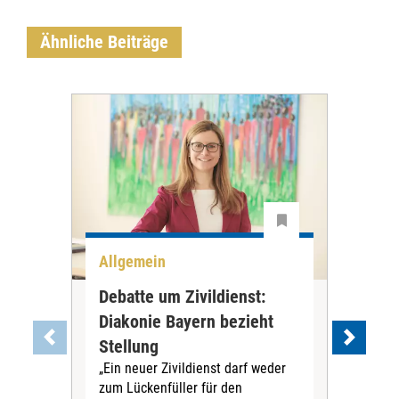
Ähnliche Beiträge
Allgemein
All
Debatte um Zivildienst:
Nie
Diakonie Bayern bezieht
Kre
Stellung
Rei
„Ein neuer Zivildienst darf weder
In R
zum Lückenfüller für den
Ding