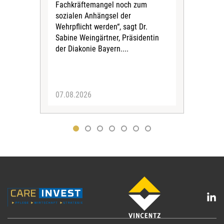
Fachkräftemangel noch zum
Krei
sozialen Anhängsel der
umg
Wehrpflicht werden“, sagt Dr.
Das 
Sabine Weingärtner, Präsidentin
För
der Diakonie Bayern....
Mill
07.08.2026
04.