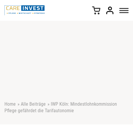
Z
u
m
I
n
h
a
l
t
s
p
r
i
n
g
e
Home
»
Alle Beiträge
»
IWP Köln: Mindestlohnkommission
n
Pflege gefährdet die Tarifautonomie