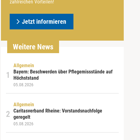
zahlreichen Vorteilen!
Jetzt informieren
Weitere News
Allgemein
Bayern: Beschwerden über Pflegemissstände auf
Höchststand
05.08.2026
Allgemein
Caritasverband Rheine: Vorstandsnachfolge
geregelt
05.08.2026