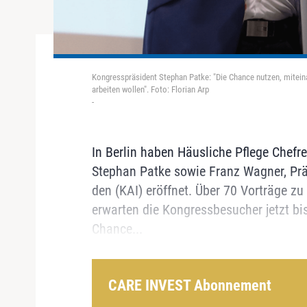
Kongresspräsident Stephan Patke: "Die Chance nutzen, miteinan
arbeiten wollen". Foto: Florian Arp
-
In Berlin haben Häusliche Pflege Chefr
Stephan Patke sowie Franz Wagner, Prä
den (KAI) eröffnet. Über 70 Vorträge zu
erwarten die Kongressbesucher jetzt b
Chance...
CARE INVEST Abonnement