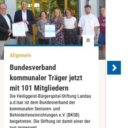
Allgemein
U
Bundesverband
kommunaler Träger jetzt
e
mit 101 Mitgliedern
Die Heiliggeist-Bürgerspital-Stiftung Landau
D
a.d.Isar ist dem Bundesverband der
C
kommunalen Senioren- und
T
Behinderteneinrichtungen e.V. (BKSB)
„
beigetreten. Die Stiftung ist damit einer der
e
nun insgesamt...