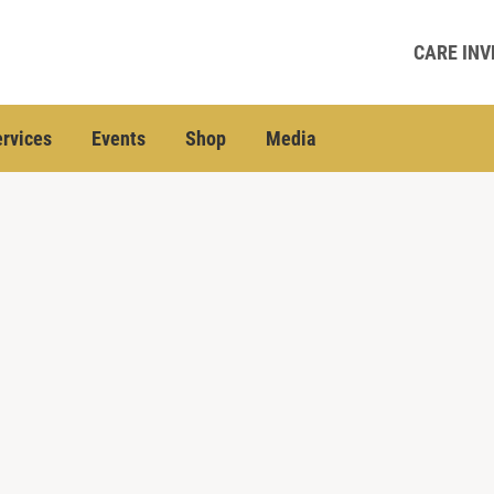
CARE INV
rvices
Events
Shop
Media