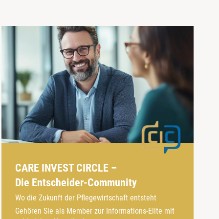
CARE INVEST CIRCLE –
Die Entscheider-Community
Wo die Zukunft der Pflegewirtschaft entsteht
Gehören Sie als Member zur Informations-Elite mit