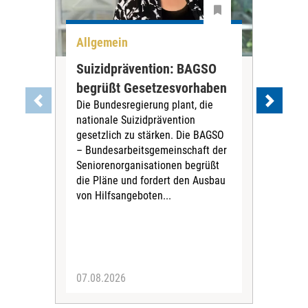
Allgemein
All
Suizidprävention: BAGSO
Deb
begrüßt Gesetzesvorhaben
Dia
Die Bundesregierung plant, die
Ste
nationale Suizidprävention
„Ein
gesetzlich zu stärken. Die BAGSO
zum 
– Bundesarbeitsgemeinschaft der
Fac
Seniorenorganisationen begrüßt
soz
die Pläne und fordert den Ausbau
Wehr
von Hilfsangeboten...
Sabi
der 
07.08.2026
07.