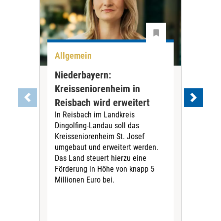
Allgemein
All
Niederbayern:
DAK
Kreisseniorenheim in
Pr
Reisbach wird erweitert
Ko
In Reisbach im Landkreis
Die
Dingolfing-Landau soll das
Gesu
Kreisseniorenheim St. Josef
Jah
umgebaut und erweitert werden.
Alle
Das Land steuert hierzu eine
Kra
Förderung in Höhe von knapp 5
Kass
Millionen Euro bei.
insg
Euro