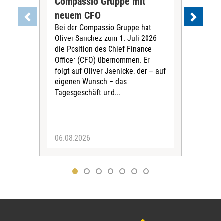
Compassio Gruppe mit
Car
neuem CFO
Vor
Bei der Compassio Gruppe hat
ger
Oliver Sanchez zum 1. Juli 2026
Der 
die Position des Chief Finance
Nac
Officer (CFO) übernommen. Er
202
folgt auf Oliver Jaenicke, der – auf
Vors
eigenen Wunsch – das
Ste
Tagesgeschäft und...
den 
Vors
06.08.2026
05.