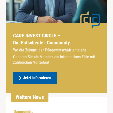
CARE INVEST CIRCLE –
Die Entscheider-Community
Wo die Zukunft der Pflegewirtschaft entsteht
Gehören Sie als Member zur Informations-Elite mit
zahlreichen Vorteilen!
Jetzt informieren
Weitere News
Bauprojekte