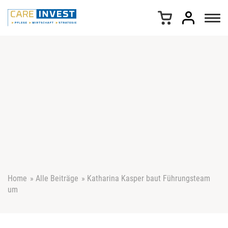
Z
u
m
I
n
h
a
l
t
s
p
r
i
n
g
e
Home
»
Alle Beiträge
»
Katharina Kasper baut Führungsteam
n
um