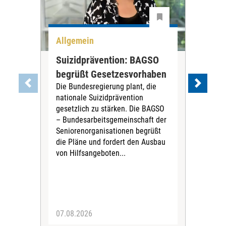
Allgemein
All
Suizidprävention: BAGSO
Deb
begrüßt Gesetzesvorhaben
Dia
Die Bundesregierung plant, die
Ste
nationale Suizidprävention
„Ein
gesetzlich zu stärken. Die BAGSO
zum 
– Bundesarbeitsgemeinschaft der
Fac
Seniorenorganisationen begrüßt
soz
die Pläne und fordert den Ausbau
Wehr
von Hilfsangeboten...
Sabi
der 
07.08.2026
07.