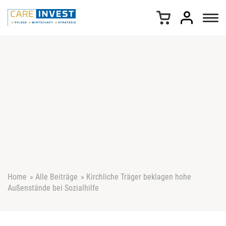
Z
u
m
I
n
h
a
l
t
s
p
r
i
n
g
e
Home
»
Alle Beiträge
»
Kirchliche Träger beklagen hohe
n
Außenstände bei Sozialhilfe