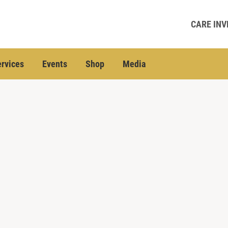
CARE INV
rvices
Events
Shop
Media