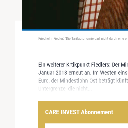
Friedhelm Fiedler: "Die Tarifautonomie darf nicht durch eine 
-
Ein weiterer Krtikpunkt Fiedlers: Der Mi
Januar 2018 erneut an. Im Westen einsch
Euro, der Mindestlohn Ost beträgt künft
Untergrenze, die nicht...
CARE INVEST Abonnement