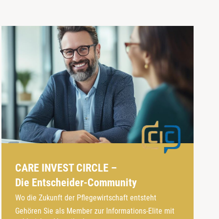
CARE INVEST CIRCLE –
Die Entscheider-Community
Wo die Zukunft der Pflegewirtschaft entsteht
Gehören Sie als Member zur Informations-Elite mit