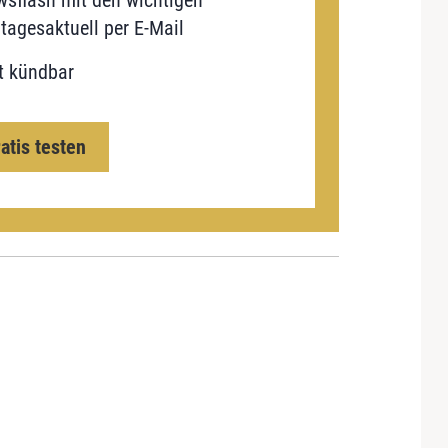
sflash mit den wichtigen
tagesaktuell per E-Mail
t kündbar
ratis testen