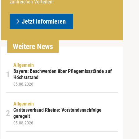
zahlreichen Vorteilen!
Jetzt informieren
Weitere News
Allgemein
Bayern: Beschwerden über Pflegemissstände auf
Höchststand
05.08.2026
Allgemein
Caritasverband Rheine: Vorstandsnachfolge
geregelt
05.08.2026