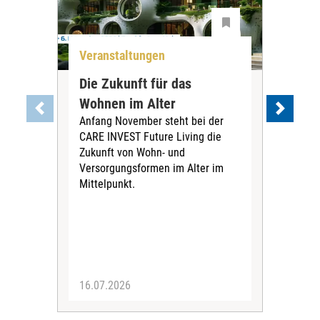
Veranstaltungen
Ver
Die Zukunft für das
Sti
Wohnen im Alter
„Bü
Anfang November steht bei der
En
CARE INVEST Future Living die
au
Zukunft von Wohn- und
Die
Versorgungsformen im Alter im
Alte
Mittelpunkt.
erst
der 
Eng
wür
Initi
16.07.2026
01.