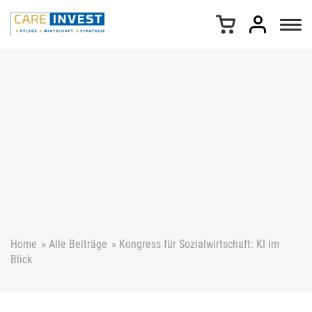
Z
u
m
I
n
h
a
l
t
s
p
r
i
n
g
e
Home
»
Alle Beiträge
»
Kongress für Sozialwirtschaft: KI im
n
Blick