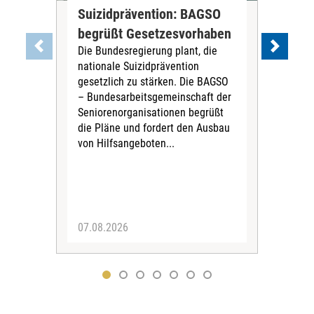
Suizidprävention: BAGSO
Deb
begrüßt Gesetzesvorhaben
Dia
Die Bundesregierung plant, die
Ste
nationale Suizidprävention
„Ein
gesetzlich zu stärken. Die BAGSO
zum 
– Bundesarbeitsgemeinschaft der
Fac
Seniorenorganisationen begrüßt
soz
die Pläne und fordert den Ausbau
Wehr
von Hilfsangeboten...
Sabi
der 
07.08.2026
07.