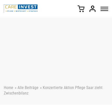
Z
u
m
I
n
h
a
l
t
s
p
r
i
n
g
e
Home
»
Alle Beiträge
»
Konzertierte Aktion Pflege Saar zieht
n
Zwischenbilanz