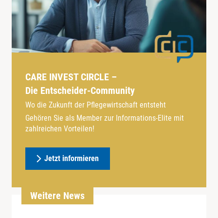
CARE INVEST CIRCLE –
Die Entscheider-Community
Wo die Zukunft der Pflegewirtschaft entsteht
Gehören Sie als Member zur Informations-Elite mit
zahlreichen Vorteilen!
Jetzt informieren
Weitere News