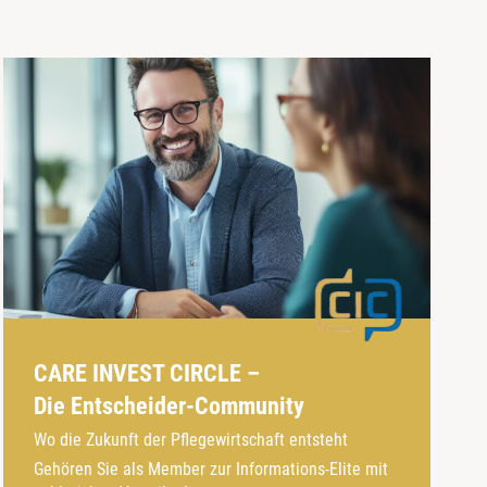
CARE INVEST CIRCLE –
Die Entscheider-Community
Wo die Zukunft der Pflegewirtschaft entsteht
Gehören Sie als Member zur Informations-Elite mit