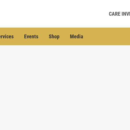
CARE INV
rvices
Events
Shop
Media