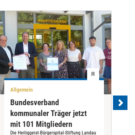
Allgemein
U
Bundesverband
kommunaler Träger jetzt
e
mit 101 Mitgliedern
Die Heiliggeist-Bürgerspital-Stiftung Landau
D