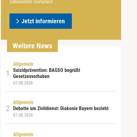
zahlreichen Vorteilen!
Jetzt informieren
Weitere News
Allgemein
Suizidprävention: BAGSO begrüßt
Gesetzesvorhaben
07.08.2026
Allgemein
Debatte um Zivildienst: Diakonie Bayern bezieht
07.08.2026
Allgemein