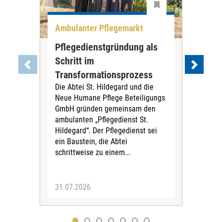
Ambulanter Pflegemarkt
Unt
Pflegedienstgründung als
AWO
Schritt im
Eig
Der 
Transformationsprozess
Krei
Die Abtei St. Hildegard und die
Biel
Neue Humane Pflege Beteiligungs
Amts
GmbH gründen gemeinsam den
Dur
ambulanten „Pflegedienst St.
Eig
Hildegard“. Der Pflegedienst sei
bean
ein Baustein, die Abtei
Verf
schrittweise zu einem...
31.07.2026
30.