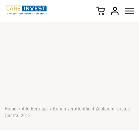
Z
u
m
I
n
h
a
l
t
s
p
r
i
n
g
e
Home
»
Alle Beiträge
»
Korian veröffentlicht Zahlen für erstes
n
Quartal 2018