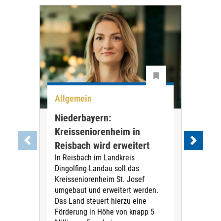
Allgemein
All
Niederbayern:
DAK
Kreisseniorenheim in
Pr
Reisbach wird erweitert
Ko
In Reisbach im Landkreis
Die
Dingolfing-Landau soll das
Gesu
Kreisseniorenheim St. Josef
Jah
umgebaut und erweitert werden.
Alle
Das Land steuert hierzu eine
Kra
Förderung in Höhe von knapp 5
Kass