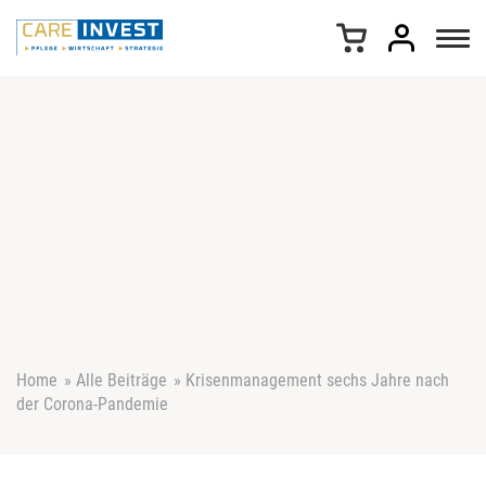
Z
u
m
I
n
h
a
l
t
s
p
r
i
n
g
e
Home
»
Alle Beiträge
»
Krisenmanagement sechs Jahre nach
n
der Corona-Pandemie