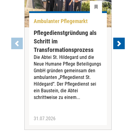
Ambulanter Pflegemarkt
Unt
Pflegedienstgründung als
AWO
Schritt im
Eig
Der 
Transformationsprozess
Krei
Die Abtei St. Hildegard und die
Biel
Neue Humane Pflege Beteiligungs
Amts
GmbH gründen gemeinsam den
Dur
ambulanten „Pflegedienst St.
Eig
Hildegard“. Der Pflegedienst sei
bean
ein Baustein, die Abtei
Verf
schrittweise zu einem...
31.07.2026
30.