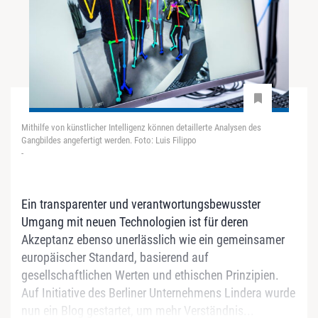
Mithilfe von künstlicher Intelligenz können detaillerte Analysen des
Gangbildes angefertigt werden. Foto: Luis Filippo
-
Ein transparenter und verantwortungsbewusster
Umgang mit neuen Technologien ist für deren
Akzeptanz ebenso unerlässlich wie ein gemeinsamer
europäischer Standard, basierend auf
gesellschaftlichen Werten und ethischen Prinzipien.
Auf Initiative des Berliner Unternehmens Lindera wurde
nun ein Blog gestartet, um mehr Verständnis...