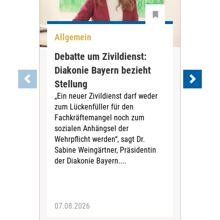
Allgemein
All
Debatte um Zivildienst:
Nie
Diakonie Bayern bezieht
Kre
Stellung
Rei
„Ein neuer Zivildienst darf weder
In R
zum Lückenfüller für den
Ding
Fachkräftemangel noch zum
Krei
sozialen Anhängsel der
umg
Wehrpflicht werden“, sagt Dr.
Das 
Sabine Weingärtner, Präsidentin
För
der Diakonie Bayern....
Mill
07.08.2026
04.