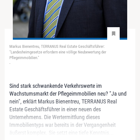
Markus Bienentreu, TERRANUS Real Estate Geschäftsführer:
"Landesheimgesetze erfordern eine völlige Neubewertung der
Pflegeimmobilien."
-
Sind stark schwankende Verkehrswerte im
Wachstumsmarkt der Pflegeimmobilien neu? "Ja und
nein", erklärt Markus Bienentreu, TERRANUS Real
Estate Geschäftsführer in einer neuen des
Unternehmens. Die Wertermittlung dieses
Immobilientyps war bereits in der Vergangenheit
äußerst komplex. Sie setzt eine tiefe Kenntnis...