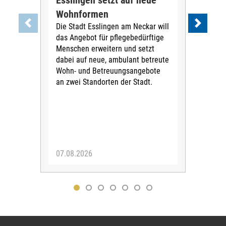
Wohnformen
Cur
Die Stadt Esslingen am Neckar will
Pe
das Angebot für pflegebedürftige
Der 
Menschen erweitern und setzt
im 
dabei auf neue, ambulant betreute
neu
Wohn- und Betreuungsangebote
wird
an zwei Standorten der Stadt.
Com
07.08.2026
04.