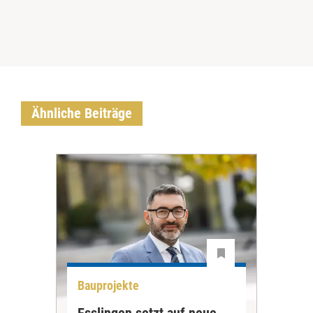
Ähnliche Beiträge
Bauprojekte
Bau
Esslingen setzt auf neue
Neu