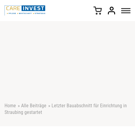
Z
u
m
I
n
h
a
l
t
s
p
r
i
n
g
e
Home
»
Alle Beiträge
»
Letzter Bauabschnitt für Einrichtung in
n
Straubing gestartet