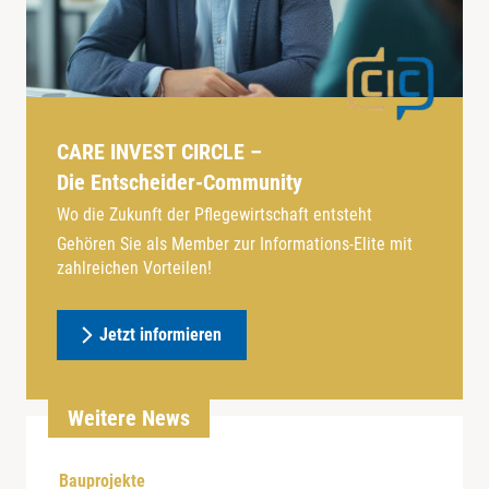
CARE INVEST CIRCLE –
Die Entscheider-Community
Wo die Zukunft der Pflegewirtschaft entsteht
Gehören Sie als Member zur Informations-Elite mit
zahlreichen Vorteilen!
Jetzt informieren
Weitere News
Bauprojekte