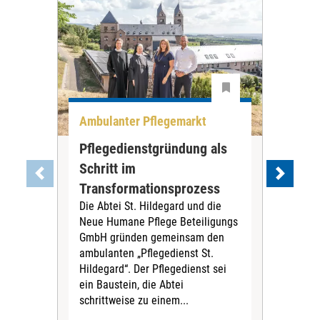
Ambulanter Pflegemarkt
Unt
Pflegedienstgründung als
AWO
Schritt im
Eig
Der 
Transformationsprozess
Krei
Die Abtei St. Hildegard und die
Biel
Neue Humane Pflege Beteiligungs
Amts
GmbH gründen gemeinsam den
Dur
ambulanten „Pflegedienst St.
Eig
Hildegard“. Der Pflegedienst sei
bean
ein Baustein, die Abtei
Verf
schrittweise zu einem...