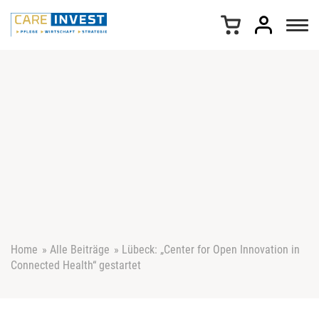
Z
u
m
I
n
h
a
l
t
s
p
r
i
n
g
e
Home
»
Alle Beiträge
»
Lübeck: „Center for Open Innovation in
n
Connected Health“ gestartet