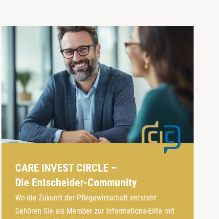
CARE INVEST CIRCLE –
Die Entscheider-Community
Wo die Zukunft der Pflegewirtschaft entsteht
Gehören Sie als Member zur Informations-Elite mit