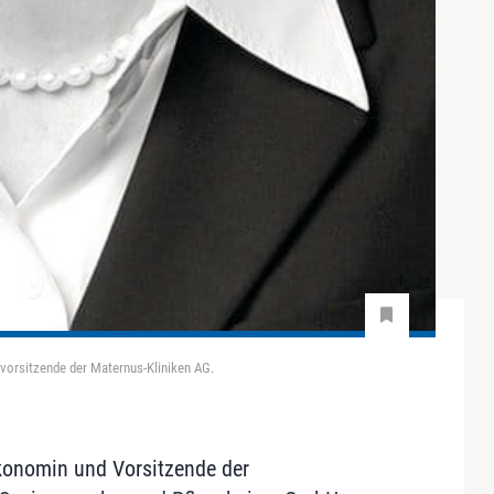
svorsitzende der Maternus-Kliniken AG.
konomin und Vorsitzende der