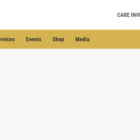
CARE INV
rvices
Events
Shop
Media