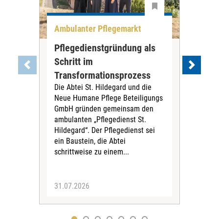
Ambulanter Pflegemarkt
Unt
Pflegedienstgründung als
AWO
Schritt im
Eig
Der 
Transformationsprozess
Krei
Die Abtei St. Hildegard und die
Biel
Neue Humane Pflege Beteiligungs
Amts
GmbH gründen gemeinsam den
Dur
ambulanten „Pflegedienst St.
Eig
Hildegard“. Der Pflegedienst sei
bean
ein Baustein, die Abtei
Verf
schrittweise zu einem...
31.07.2026
30.