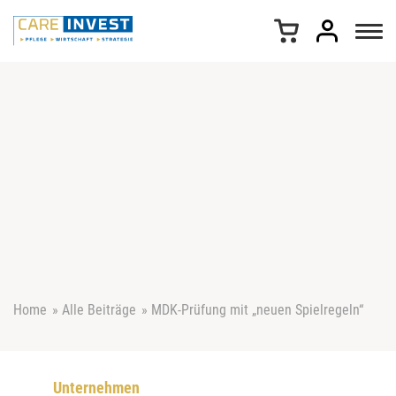
Z
u
m
I
n
h
a
l
t
s
p
r
i
n
g
e
Home
»
Alle Beiträge
»
MDK-Prüfung mit „neuen Spielregeln“
n
Unternehmen