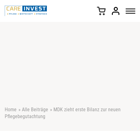
Z
u
m
I
n
h
a
l
t
s
p
r
i
n
g
e
Home
»
Alle Beiträge
»
MDK zieht erste Bilanz zur neuen
n
Pflegebegutachtung