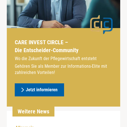
CARE INVEST CIRCLE –
Die Entscheider-Community
Wo die Zukunft der Pflegewirtschaft entsteht
Gehören Sie als Member zur Informations-Elite mit
zahlreichen Vorteilen!
Jetzt informieren
Weitere News