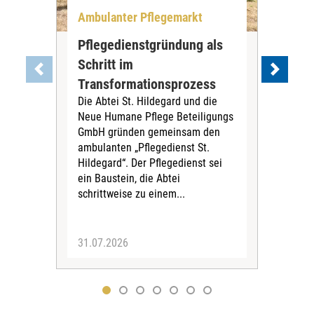
Ambulanter Pflegemarkt
Unt
Pflegedienstgründung als
AWO
Schritt im
Eig
Der 
Transformationsprozess
Krei
Die Abtei St. Hildegard und die
Biel
Neue Humane Pflege Beteiligungs
Amts
GmbH gründen gemeinsam den
Dur
ambulanten „Pflegedienst St.
Eig
Hildegard“. Der Pflegedienst sei
bean
ein Baustein, die Abtei
Verf
schrittweise zu einem...
31.07.2026
30.