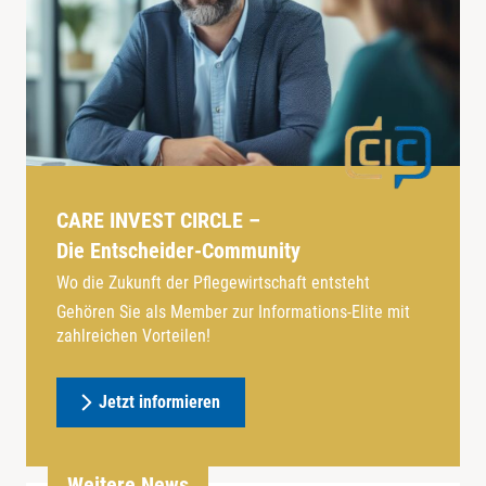
CARE INVEST CIRCLE –
Die Entscheider-Community
Wo die Zukunft der Pflegewirtschaft entsteht
Gehören Sie als Member zur Informations-Elite mit
zahlreichen Vorteilen!
Jetzt informieren
Weitere News