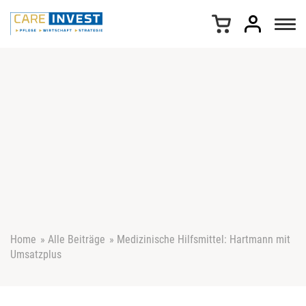
Z
u
m
I
n
h
a
l
t
s
p
r
i
n
g
e
Home
»
Alle Beiträge
»
Medizinische Hilfsmittel: Hartmann mit
n
Umsatzplus