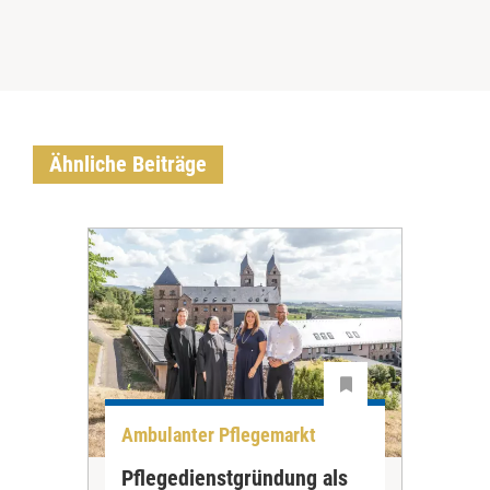
Ähnliche Beiträge
Ambulanter Pflegemarkt
Unt
Pflegedienstgründung als
AWO