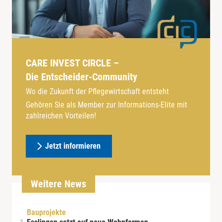
CARE INVEST CIRCLE –
Die Entscheider-Community
Wo die Zukunft der Pflegewirtschaft entsteht
Gehören Sie als Member zur Informations-Elite mit
zahlreichen Vorteilen!
Jetzt informieren
Weitere News
Bauprojekte