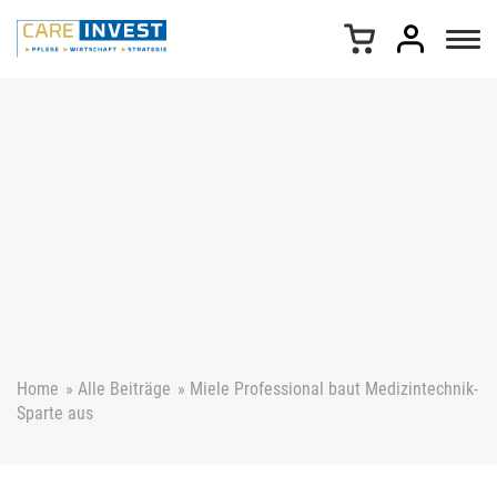
Z
u
m
I
n
h
a
l
t
s
p
r
i
n
g
e
Home
»
Alle Beiträge
»
Miele Professional baut Medizintechnik-
n
Sparte aus