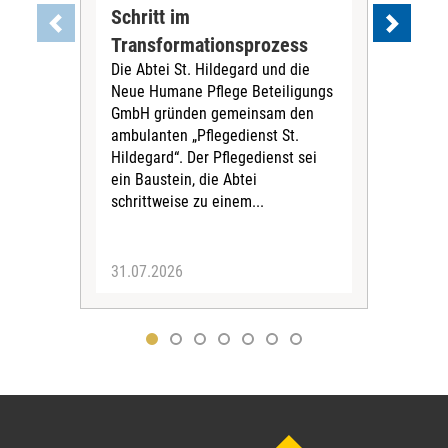
Schritt im
Eig
Der 
Transformationsprozess
Krei
Die Abtei St. Hildegard und die
Biel
Neue Humane Pflege Beteiligungs
Amts
GmbH gründen gemeinsam den
Dur
ambulanten „Pflegedienst St.
Eig
Hildegard“. Der Pflegedienst sei
bean
ein Baustein, die Abtei
Verf
schrittweise zu einem...
31.07.2026
30.