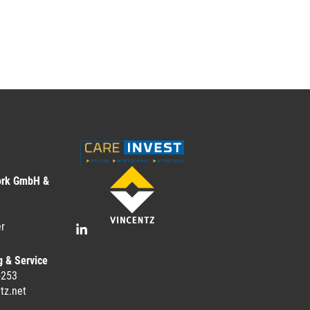
ork GmbH &
r
g & Service
-253
tz.net