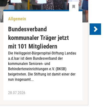
Allgemein
U
Bundesverband
kommunaler Träger jetzt
e
mit 101 Mitgliedern
Die Heiliggeist-Bürgerspital-Stiftung Landau
D
a.d.Isar ist dem Bundesverband der
C
kommunalen Senioren- und
T
Behinderteneinrichtungen e.V. (BKSB)
„
beigetreten. Die Stiftung ist damit einer der
e
nun insgesamt...
28.07.2026
2