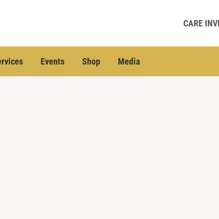
CARE INV
rvices
Events
Shop
Media