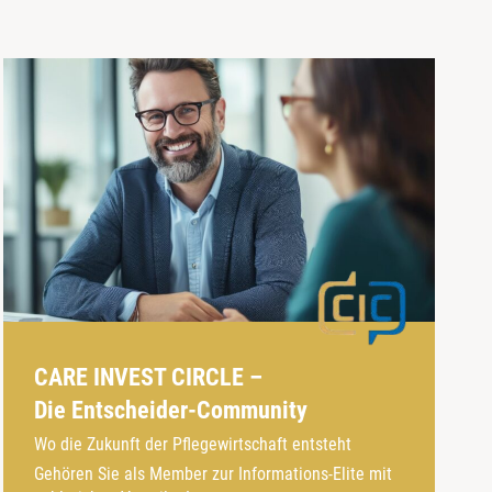
CARE INVEST CIRCLE –
Die Entscheider-Community
Wo die Zukunft der Pflegewirtschaft entsteht
Gehören Sie als Member zur Informations-Elite mit