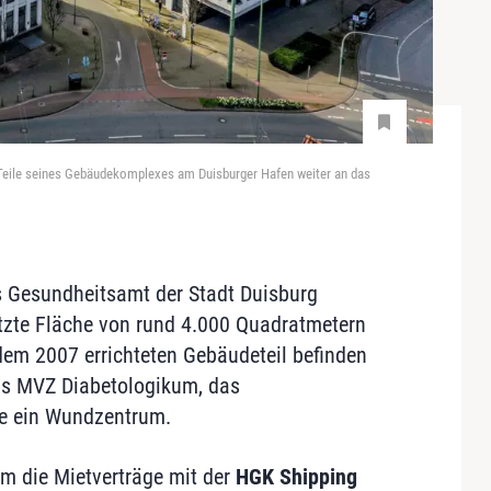
eile seines Gebäudekomplexes am Duisburger Hafen weiter an das
s Gesundheitsamt der Stadt Duisburg
nutzte Fläche von rund 4.000 Quadratmetern
dem 2007 errichteten Gebäudeteil befinden
das MVZ Diabetologikum, das
e ein Wundzentrum.
m die Mietverträge mit der
HGK Shipping