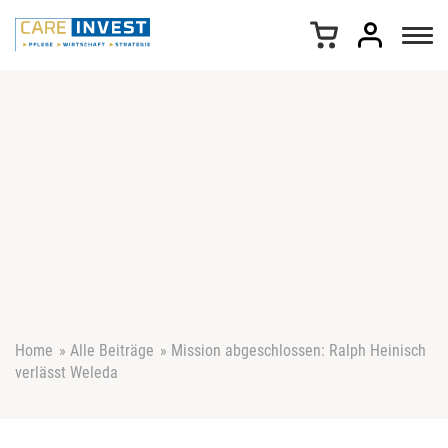
Z
u
m
I
n
h
a
l
t
s
p
r
i
n
g
e
Home
»
Alle Beiträge
»
Mission abgeschlossen: Ralph Heinisch
n
verlässt Weleda