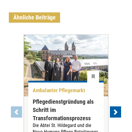
Ähnliche Beiträge
Ambulanter Pflegemarkt
Unt
Pflegedienstgründung als
AWO
Schritt im
Eig
Der 
Transformationsprozess
Krei
Die Abtei St. Hildegard und die
Biel
Neue Humane Pflege Beteiligungs