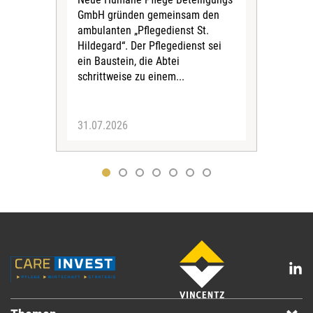
Amts
GmbH gründen gemeinsam den
Dur
ambulanten „Pflegedienst St.
Eig
Hildegard“. Der Pflegedienst sei
bean
ein Baustein, die Abtei
Verf
schrittweise zu einem...
31.07.2026
30.