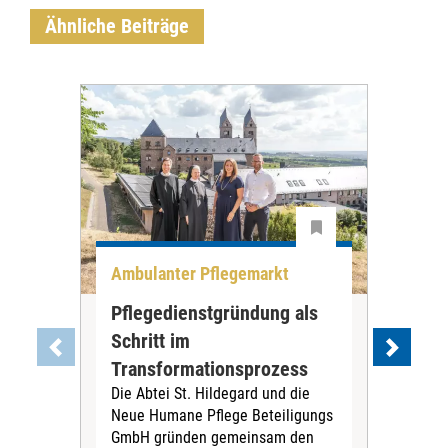
Ähnliche Beiträge
Ambulanter Pflegemarkt
Unt
Pflegedienstgründung als
AWO
Schritt im
Eig
Der 
Transformationsprozess
Krei
Die Abtei St. Hildegard und die
Biel
Neue Humane Pflege Beteiligungs
Amts
GmbH gründen gemeinsam den