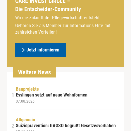
CARE INVEST CIRCLE –
Die Entscheider-Community
Wo die Zukunft der Pflegewirtschaft entsteht
Gehören Sie als Member zur Informations-Elite mit
zahlreichen Vorteilen!
Jetzt informieren
Weitere News
Bauprojekte
Esslingen setzt auf neue Wohnformen
07.08.2026
Allgemein
Suizidprävention: BAGSO begrüßt Gesetzesvorhaben