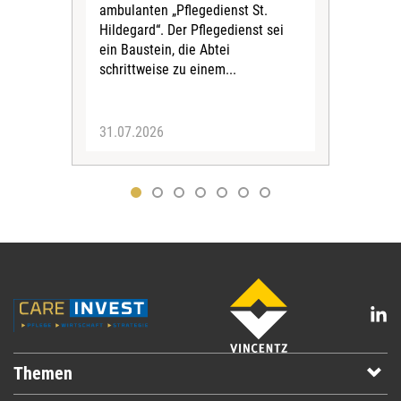
Dur
ambulanten „Pflegedienst St.
Eig
Hildegard“. Der Pflegedienst sei
bean
ein Baustein, die Abtei
Verf
schrittweise zu einem...
31.07.2026
30.
Themen