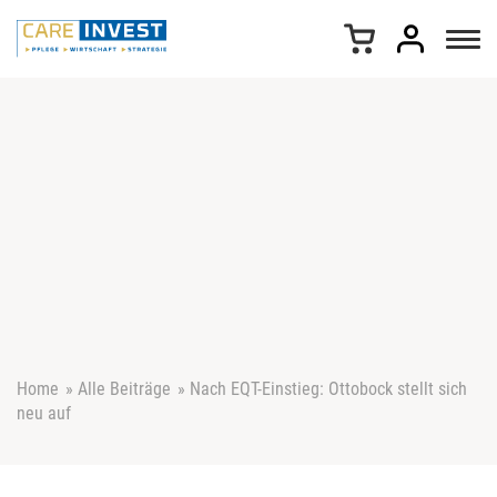
Z
u
m
I
n
h
a
l
t
s
p
r
i
n
g
e
Home
»
Alle Beiträge
»
Nach EQT-Einstieg: Ottobock stellt sich
n
neu auf