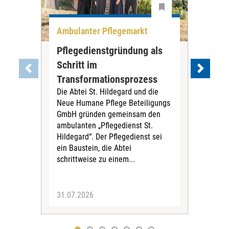
Ambulanter Pflegemarkt
Unt
Pflegedienstgründung als
AWO
Schritt im
Eig
Der 
Transformationsprozess
Krei
Die Abtei St. Hildegard und die
Biel
Neue Humane Pflege Beteiligungs
Amts
GmbH gründen gemeinsam den
Dur
ambulanten „Pflegedienst St.
Eig
Hildegard“. Der Pflegedienst sei
bean
ein Baustein, die Abtei
Verf
schrittweise zu einem...
31.07.2026
30.