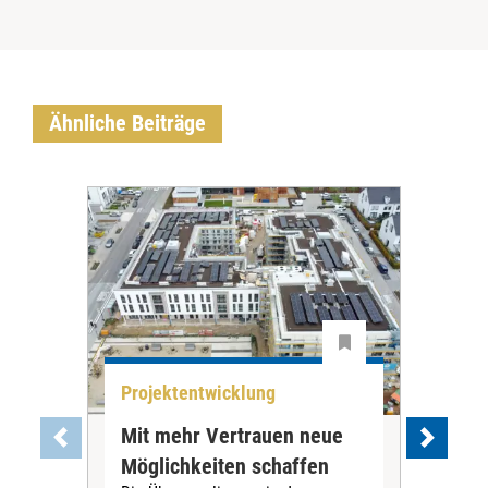
Ähnliche Beiträge
Projektentwicklung
Pro
Mit mehr Vertrauen neue
Bei
Möglichkeiten schaffen
imm