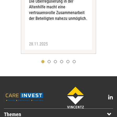
Die Überregulierung in der
Aug
Altenhilfe macht eine
Ein
vertrauensvolle Zusammenarbeit
zeig
der Beteiligten nahezu unmöglich.
geei
Stan
28.11.2025
07.
Themen