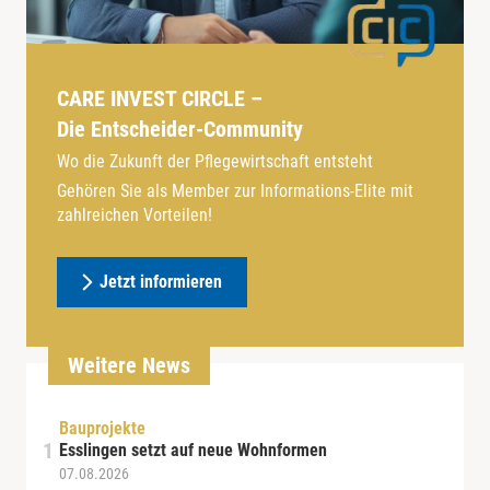
CARE INVEST CIRCLE –
Die Entscheider-Community
Wo die Zukunft der Pflegewirtschaft entsteht
Gehören Sie als Member zur Informations-Elite mit
zahlreichen Vorteilen!
Jetzt informieren
Weitere News
Bauprojekte
Esslingen setzt auf neue Wohnformen
07.08.2026