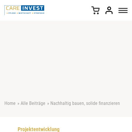
Z
u
m
I
n
h
a
l
t
s
p
r
i
n
g
e
Home
»
Alle Beiträge
»
Nachhaltig bauen, solide finanzieren
n
Projektentwicklung