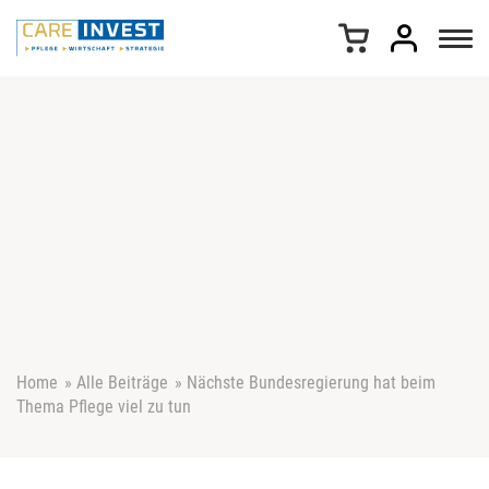
Z
u
m
I
n
h
a
l
t
s
p
r
i
n
g
e
Home
»
Alle Beiträge
»
Nächste Bundesregierung hat beim
n
Thema Pflege viel zu tun