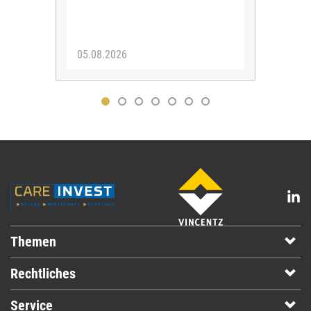
werd
05.08.2026
29.
Themen
Rechtliches
Service