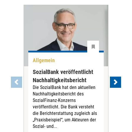
Allgemein
All
SozialBank veröffentlicht
Nür
Nachhaltigkeitsbericht
Trä
Die SozialBank hat den aktuellen
zu
Nachhaltigkeitsbericht des
Die
SozialFinanz-Konzerns
wird
veröffentlicht. Die Bank versteht
der
die Berichterstattung zugleich als
zus
„Praxisbeispiel“, um Akteuren der
der
Sozial- und...
vor 