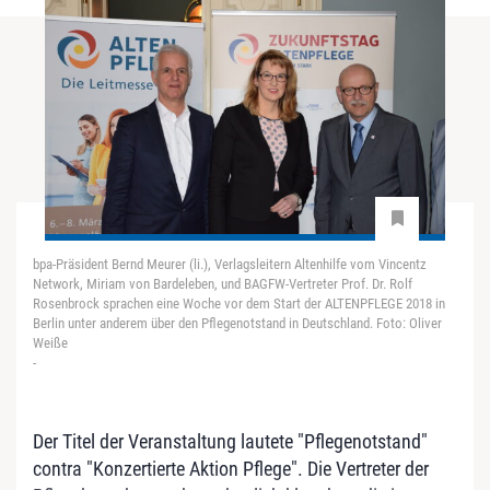
bpa-Präsident Bernd Meurer (li.), Verlagsleitern Altenhilfe vom Vincentz
Network, Miriam von Bardeleben, und BAGFW-Vertreter Prof. Dr. Rolf
Rosenbrock sprachen eine Woche vor dem Start der ALTENPFLEGE 2018 in
Berlin unter anderem über den Pflegenotstand in Deutschland. Foto: Oliver
Weiße
-
Der Titel der Veranstaltung lautete "Pflegenotstand"
contra "Konzertierte Aktion Pflege". Die Vertreter der