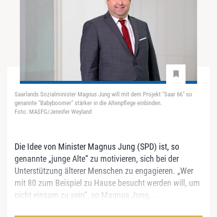
Saarlands Sozialminister Magnus Jung will mit dem Projekt "Saar 66" so
genannte "Babyboomer" stärker in die Altenpflege einbinden.
Foto: MASFG/Jennifer Weyland
Die Idee von Minister Magnus Jung (SPD) ist, so
genannte „junge Alte“ zu motivieren, sich bei der
Unterstützung älterer Menschen zu engagieren. „Wer
mit 80 zum Beispiel zu Hause besucht werden will, um
nicht einsam zu sein“, so Magnus Jung,...