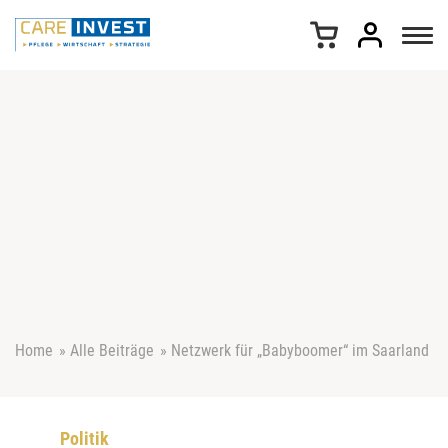
Z
u
m
I
n
h
a
l
t
s
p
r
i
n
g
e
Home
»
Alle Beiträge
»
Netzwerk für „Babyboomer“ im Saarland
n
Politik