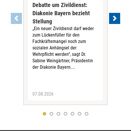
Debatte um Zivildienst:
Nie
Diakonie Bayern bezieht
Kre
Stellung
Rei
„Ein neuer Zivildienst darf weder
In R
zum Lückenfüller für den
Ding
Fachkräftemangel noch zum
Krei
sozialen Anhängsel der
umg
Wehrpflicht werden“, sagt Dr.
Das 
Sabine Weingärtner, Präsidentin
För
der Diakonie Bayern....
Mill
07.08.2026
04.