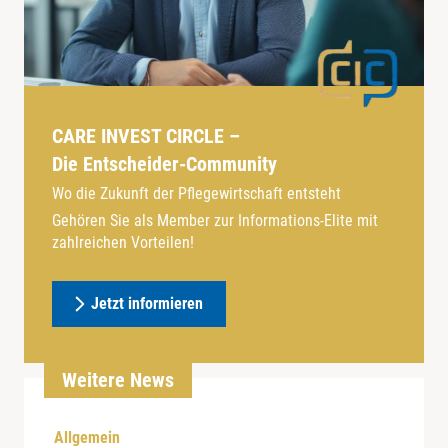
CARE INVEST CIRCLE –
Die Entscheider-Community
Wo die Zukunft der Pflegewirtschaft entsteht
Gehören Sie als Member zur Informations-Elite mit
zahlreichen Vorteilen!
Jetzt informieren
Weitere News
Allgemein