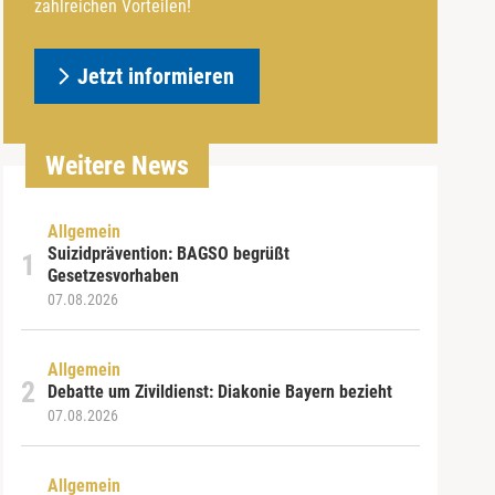
zahlreichen Vorteilen!
Jetzt informieren
Weitere News
Allgemein
Suizidprävention: BAGSO begrüßt
Gesetzesvorhaben
07.08.2026
Allgemein
Debatte um Zivildienst: Diakonie Bayern bezieht
07.08.2026
Allgemein