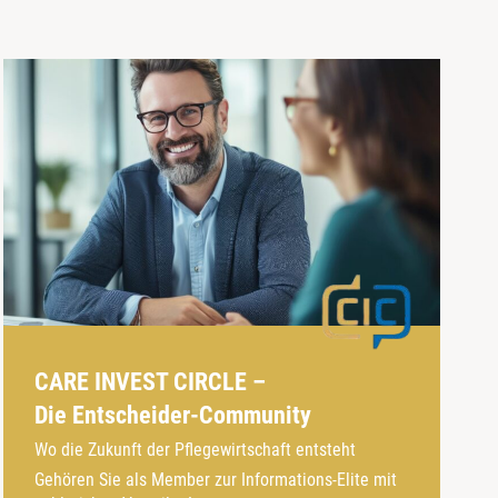
CARE INVEST CIRCLE –
Die Entscheider-Community
Wo die Zukunft der Pflegewirtschaft entsteht
Gehören Sie als Member zur Informations-Elite mit