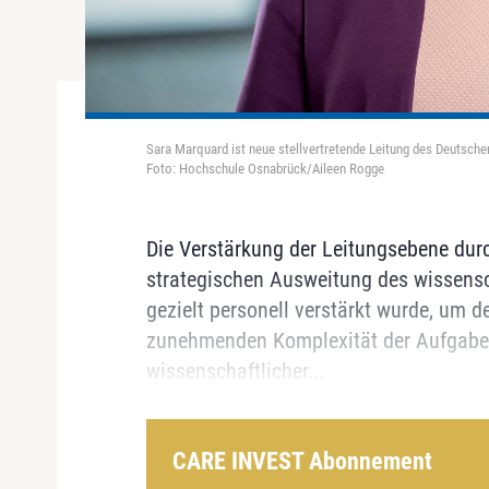
Sara Marquard ist neue stellvertretende Leitung des Deutsche
Foto: Hochschule Osnabrück/Aileen Rogge
Die Verstärkung der Leitungsebene durc
strategischen Ausweitung des wissensc
gezielt personell verstärkt wurde, um 
zunehmenden Komplexität der Aufgaben
wissenschaftlicher...
CARE INVEST Abonnement