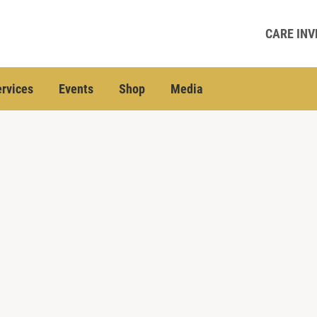
CARE INV
rvices
Events
Shop
Media