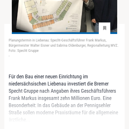
Planungstermin in Liebenau: Specht-Geschäftsführer Frank Markus,
Bürgermeister Walter Eisner und Sabrina Oldenburger, Regionalleitung MVZ.
Foto: Specht Gruppe
-
Für den Bau einer neuen Einrichtung im
niedersächsischen Liebenau investiert die Bremer
Specht Gruppe nach Angaben ihres Geschäftsführers
Frank Markus insgesamt zehn Millionen Euro. Eine
Besonderheit: In das Gebäude an der Pennigsehler
Straße sollen moderne Praxisräume für die allgemeine
ärztliche...