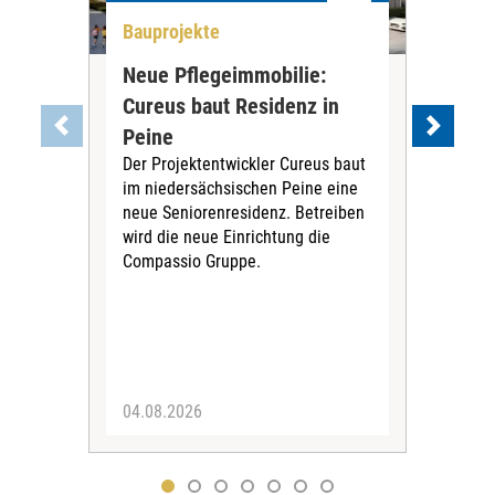
Bauprojekte
All
Neue Pflegeimmobilie:
Stu
Cureus baut Residenz in
wei
Die
Peine
ihre
Der Projektentwickler Cureus baut
Inno
im niedersächsischen Peine eine
dies
neue Seniorenresidenz. Betreiben
wird die neue Einrichtung die
Compassio Gruppe.
04.08.2026
03.