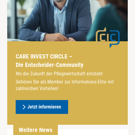
CARE INVEST CIRCLE –
Die Entscheider-Community
Wo die Zukunft der Pflegewirtschaft entsteht
Gehören Sie als Member zur Informations-Elite mit
zahlreichen Vorteilen!
Jetzt informieren
Weitere News