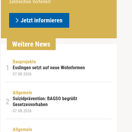
zahlreichen Vorteilen!
Jetzt informieren
Weitere News
Bauprojekte
Esslingen setzt auf neue Wohnformen
07.08.2026
Allgemein
Suizidprävention: BAGSO begrüßt
Gesetzesvorhaben
07.08.2026
Allgemein