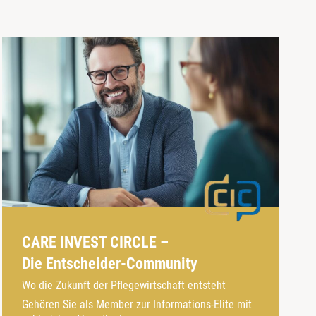
CARE INVEST CIRCLE –
Die Entscheider-Community
Wo die Zukunft der Pflegewirtschaft entsteht
Gehören Sie als Member zur Informations-Elite mit