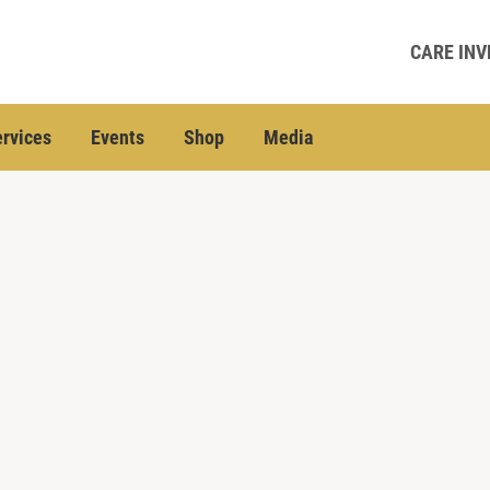
CARE INV
rvices
Events
Shop
Media