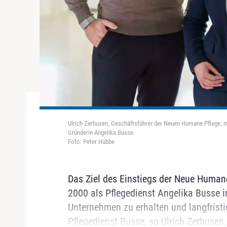
Ulrich Zerhusen, Geschäftsführer der Neuen Humane Pflege, mi
Gründerin Angelika Busse.
Foto: Peter Hübbe
Das Ziel des Einstiegs der Neue Humane
2000 als Pflegedienst Angelika Busse i
Unternehmen zu erhalten und langfristig
Pflegedienst Busse, so Ulrich Zerhusen,