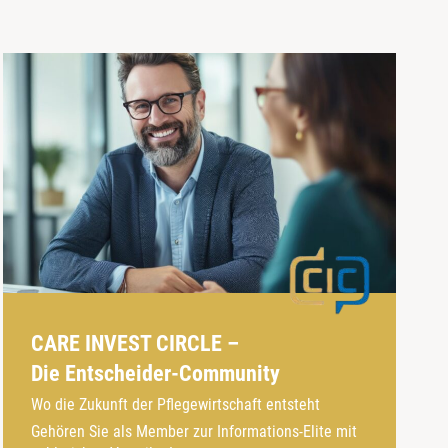
CARE INVEST CIRCLE –
Die Entscheider-Community
Wo die Zukunft der Pflegewirtschaft entsteht
Gehören Sie als Member zur Informations-Elite mit