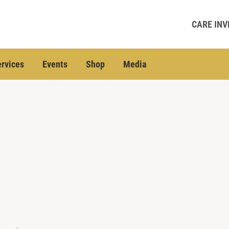
CARE INV
rvices
Events
Shop
Media