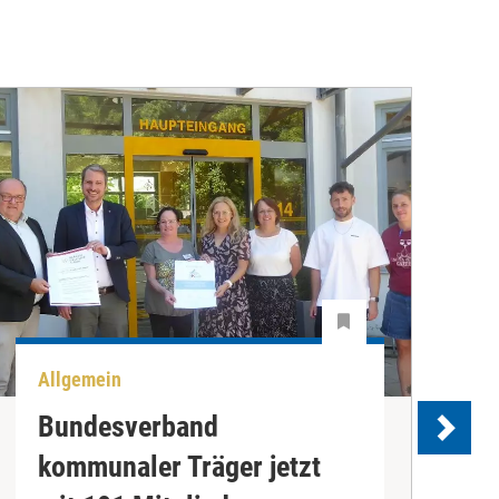
Allgemein
U
Bundesverband
kommunaler Träger jetzt
e