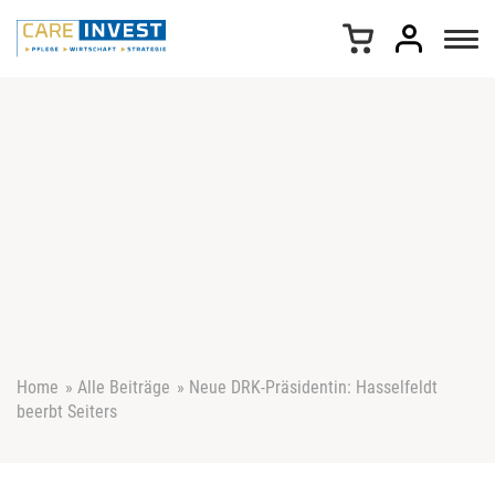
Z
u
m
I
n
h
a
l
t
s
p
r
i
n
g
e
Home
»
Alle Beiträge
»
Neue DRK-Präsidentin: Hasselfeldt
n
beerbt Seiters