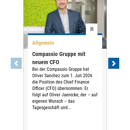
Allgemein
All
Compassio Gruppe mit
Car
neuem CFO
Vor
Bei der Compassio Gruppe hat
ger
Oliver Sanchez zum 1. Juli 2026
Der 
die Position des Chief Finance
Nac
Officer (CFO) übernommen. Er
202
folgt auf Oliver Jaenicke, der – auf
Vors
eigenen Wunsch – das
Ste
Tagesgeschäft und...
den 
Vors