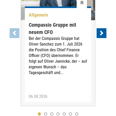
Allgemein
All
Compassio Gruppe mit
Car
neuem CFO
Vor
Bei der Compassio Gruppe hat
ger
Oliver Sanchez zum 1. Juli 2026
Der 
die Position des Chief Finance
Nac
Officer (CFO) übernommen. Er
202
folgt auf Oliver Jaenicke, der – auf
Vors
eigenen Wunsch – das
Ste
Tagesgeschäft und...
den 
Vors
06.08.2026
05.