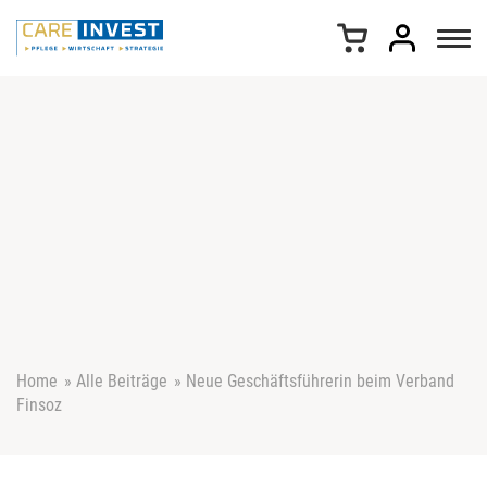
Z
u
m
I
n
h
a
l
t
s
p
r
i
n
g
e
Home
»
Alle Beiträge
»
Neue Geschäftsführerin beim Verband
n
Finsoz