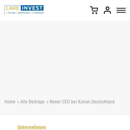
Z
u
m
I
n
h
a
l
t
s
p
r
i
n
g
e
Home
»
Alle Beiträge
»
Neuer CEO bei Korian Deutschland
n
Unternehmen