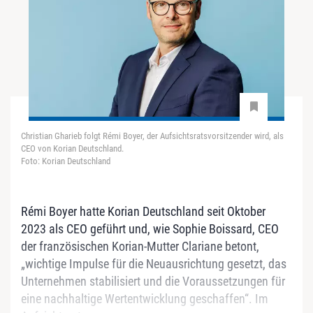
Christian Gharieb folgt Rémi Boyer, der Aufsichtsratsvorsitzender wird, als
CEO von Korian Deutschland.
Foto: Korian Deutschland
Rémi Boyer hatte Korian Deutschland seit Oktober
2023 als CEO geführt und, wie Sophie Boissard, CEO
der französischen Korian-Mutter Clariane betont,
„wichtige Impulse für die Neuausrichtung gesetzt, das
Unternehmen stabilisiert und die Voraussetzungen für
eine nachhaltige Wertentwicklung geschaffen“. Im