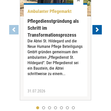
Ambulanter Pflegemarkt
Unt
Pflegedienstgründung als
AWO
Schritt im
Eig
Der 
Transformationsprozess
Krei
Die Abtei St. Hildegard und die
Biel
Neue Humane Pflege Beteiligungs
Amts
GmbH gründen gemeinsam den
Dur
ambulanten „Pflegedienst St.
Eig
Hildegard“. Der Pflegedienst sei
bean
ein Baustein, die Abtei
Verf
schrittweise zu einem...
31.07.2026
30.