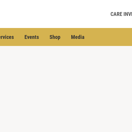
CARE INV
rvices
Events
Shop
Media