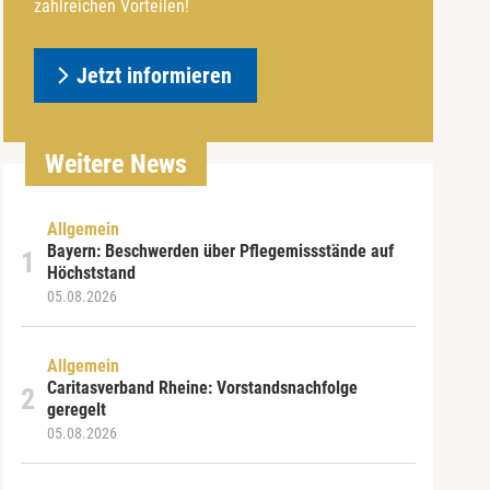
zahlreichen Vorteilen!
Jetzt informieren
Weitere News
Allgemein
Bayern: Beschwerden über Pflegemissstände auf
Höchststand
05.08.2026
Allgemein
Caritasverband Rheine: Vorstandsnachfolge
geregelt
05.08.2026