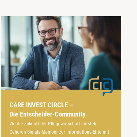
CARE INVEST CIRCLE –
Die Entscheider-Community
Wo die Zukunft der Pflegewirtschaft entsteht
Gehören Sie als Member zur Informations-Elite mit