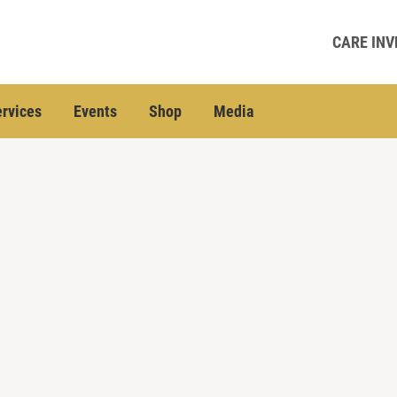
CARE INV
rvices
Events
Shop
Media