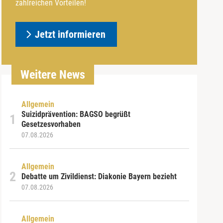
zahlreichen Vorteilen!
Jetzt informieren
Weitere News
Allgemein
Suizidprävention: BAGSO begrüßt
Gesetzesvorhaben
07.08.2026
Allgemein
Debatte um Zivildienst: Diakonie Bayern bezieht
07.08.2026
Allgemein