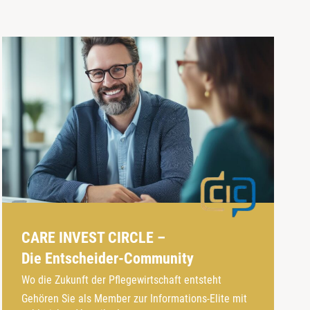
CARE INVEST CIRCLE –
Die Entscheider-Community
Wo die Zukunft der Pflegewirtschaft entsteht
Gehören Sie als Member zur Informations-Elite mit