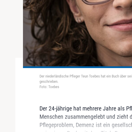
Der niederländische Pfleger Teun Toebes hat ein Buch über
geschrieben.
Foto: Toebes
Der 24-jährige hat mehrere Jahre als Pf
Menschen zusammengelebt und zieht dar
Pflegeproblem, Demenz ist ein gesellsc