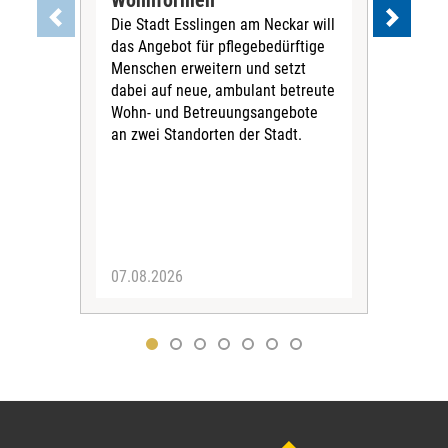
Wohnformen
Cur
Die Stadt Esslingen am Neckar will
Pe
das Angebot für pflegebedürftige
Der 
Menschen erweitern und setzt
im 
dabei auf neue, ambulant betreute
neu
Wohn- und Betreuungsangebote
wird
an zwei Standorten der Stadt.
Com
07.08.2026
04.