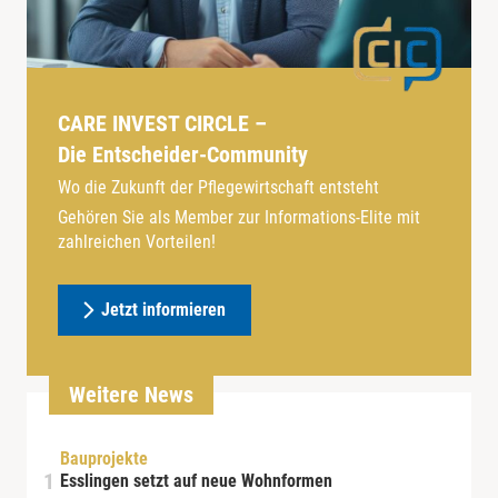
CARE INVEST CIRCLE –
Die Entscheider-Community
Wo die Zukunft der Pflegewirtschaft entsteht
Gehören Sie als Member zur Informations-Elite mit
zahlreichen Vorteilen!
Jetzt informieren
Weitere News
Bauprojekte
Esslingen setzt auf neue Wohnformen