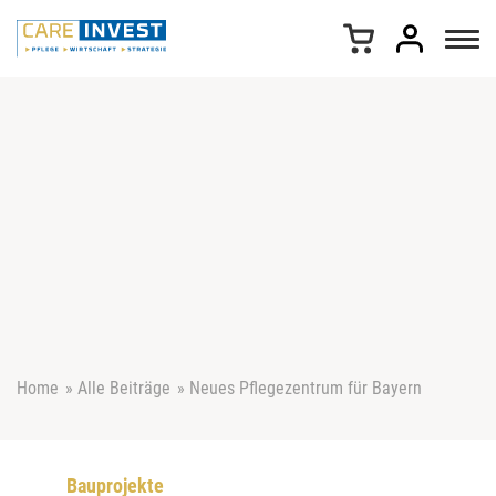
Z
u
m
I
n
h
a
l
t
s
p
r
i
n
g
e
Home
»
Alle Beiträge
»
Neues Pflegezentrum für Bayern
n
Bauprojekte